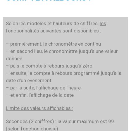
Selon les modèles et hauteurs de chiffres,
les
fonctionnalités suivantes sont disponibles
:
– premièrement, le chronomètre en continu
– en second lieu, le chronomètre jusqu’à une valeur
donnée
– puis le compte à rebours jusqu’à zéro
– ensuite, le compte à rebours programmé jusqu’à la
date d’un évènement
– par la suite, l’affichage de l’heure
– et enfin, l’affichage de la date
Limite des valeurs affichables :
Secondes (2 chiffres) : la valeur maximum est 99
(selon fonction choisie)