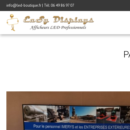
info@led-boutique.fr | Tél:
06 49 86 97 07
P