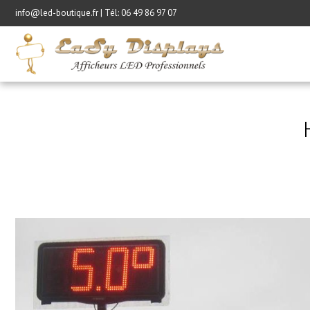
info@led-boutique.fr | Tél:
06 49 86 97 07