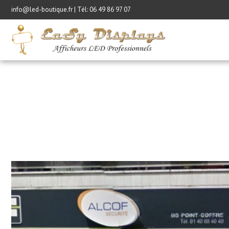
info@led-boutique.fr | Tél:
06 49 86 97 07