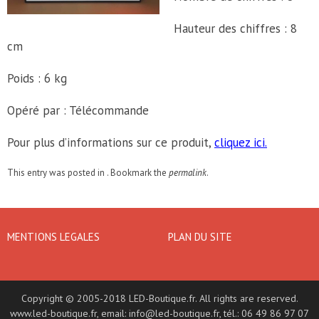
Hauteur des chiffres : 8
cm
Poids : 6 kg
Opéré par : Télécommande
Pour plus d’informations sur ce produit,
cliquez ici.
This entry was posted in . Bookmark the
permalink
.
MENTIONS LEGALES
PLAN DU SITE
Copyright © 2005-2018 LED-Boutique.fr. All rights are reserved.
www.led-boutique.fr
, email:
info@led-boutique.fr
, tél.: 06 49 86 97 07