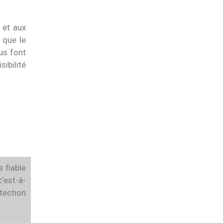
 et aux
 que le
us font
ibilité
e fiable
’est-à-
tection