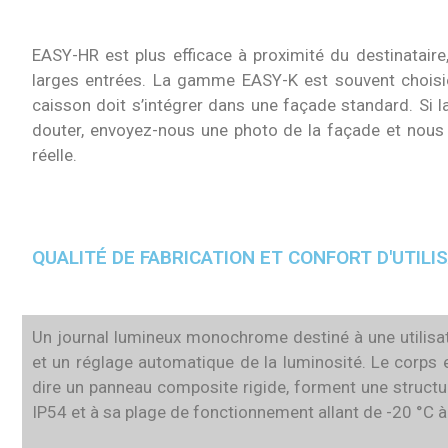
EASY-HR est plus efficace à proximité du destinatair
larges entrées. La gamme EASY-K est souvent choisie 
caisson doit s’intégrer dans une façade standard. Si l
douter, envoyez-nous une photo de la façade et nous c
réelle.
QUALITÉ DE FABRICATION ET CONFORT D'UTILI
Un journal lumineux monochrome destiné à une utilisation
et un réglage automatique de la luminosité. Le corps en
dire un panneau composite rigide, forment une structur
IP54 et à sa plage de fonctionnement allant de -20 °C à +