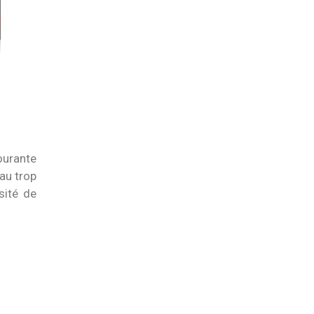
ourante
eau trop
sité de