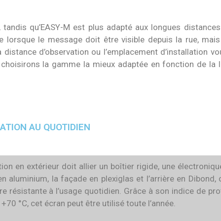
e, tandis qu’EASY-M est plus adapté aux longues distances
lorsque le message doit être visible depuis la rue, mais
a distance d’observation ou l’emplacement d’installation vo
hoisirons la gamme la mieux adaptée en fonction de la lis
SATION AU QUOTIDIEN
 en extérieur doit allier un boîtier rigide, une électroniqu
 aluminium, la façade en plexiglas et l’arrière en Dibond, c
e résistante à l’usage quotidien. Grâce à son indice de pro
70 °C, cet écran peut être utilisé toute l’année.