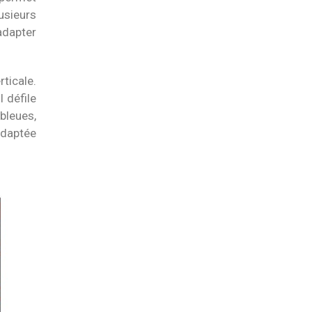
lusieurs
adapter
rticale.
l défile
bleues,
adaptée