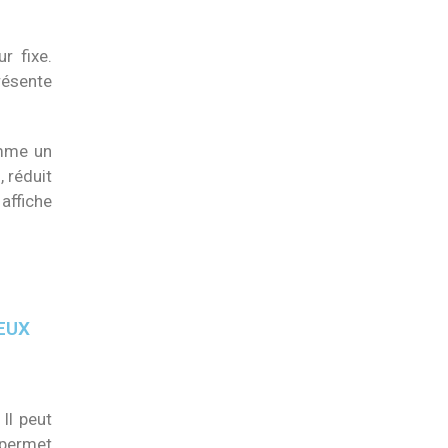
r fixe.
présente
omme un
, réduit
affiche
EUX
Il peut
 permet