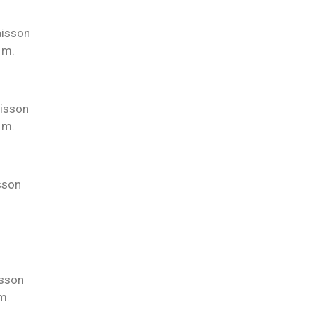
aisson
 m.
aisson
 m.
sson
isson
m.