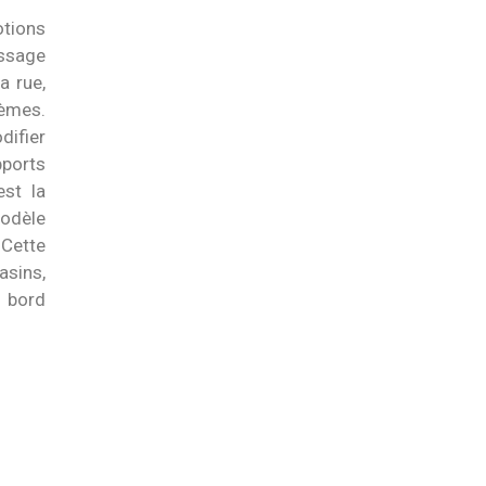
otions
essage
a rue,
èmes.
difier
pports
est la
modèle
 Cette
asins,
n bord