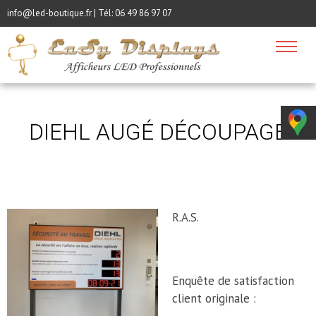
info@led-boutique.fr | Tél:
06 49 86 97 07
DIEHL AUGÉ DÉCOUPAGE
R.A.S.
Enquête de satisfaction
client originale :