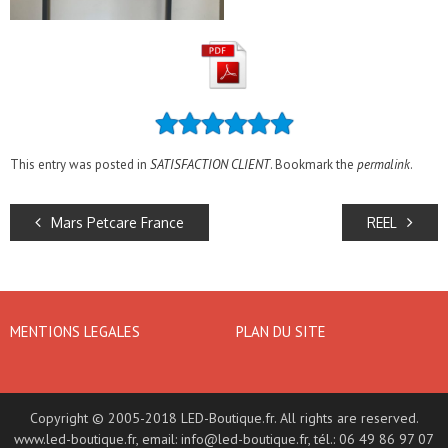
This entry was posted in
SATISFACTION CLIENT
. Bookmark the
permalink
.
Mars Petcare France
REEL
MENTIONS LEGALES
PLAN DU SITE
Copyright © 2005-2018 LED-Boutique.fr. All rights are reserved.
www.led-boutique.fr
, email:
info@led-boutique.fr
, tél.: 06 49 86 97 07